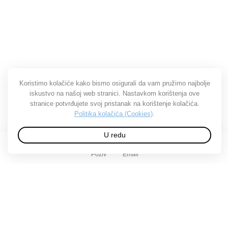
Koristimo kolačiće kako bismo osigurali da vam pružimo najbolje
iskustvo na našoj web stranici. Nastavkom korištenja ove
stranice potvrđujete svoj pristanak na korištenje kolačića.
Politika kolačića (Cookies)
.
U redu
Poziv
Email
O Tuplexu
O nama