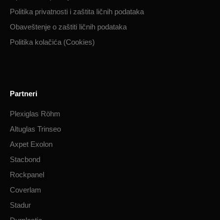
Politika privatnosti i zaštita ličnih podataka​
Obaveštenje o zaštiti ličnih podataka​
Politika kolačića (Cookies)
Partneri
Plexiglas Röhm
Altuglas Trinseo
Axpet Exolon
Stacbond
Rockpanel
Coverlam
Stadur