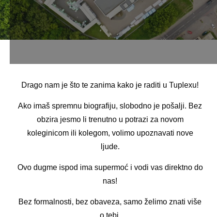
Drago nam je što te zanima kako je raditi u Tuplexu!
Ako imaš spremnu biografiju, slobodno je pošalji. Bez
obzira jesmo li trenutno u potrazi za novom
koleginicom ili kolegom, volimo upoznavati nove
ljude.
Ovo dugme ispod ima supermoć i vodi vas direktno do
nas!
Bez formalnosti, bez obaveza, samo želimo znati više
o tebi.