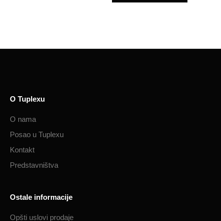
O Tuplexu
O nama
Posao u Tuplexu
Kontakt
Predstavništva
Ostale informacije
Opšti uslovi prodaje