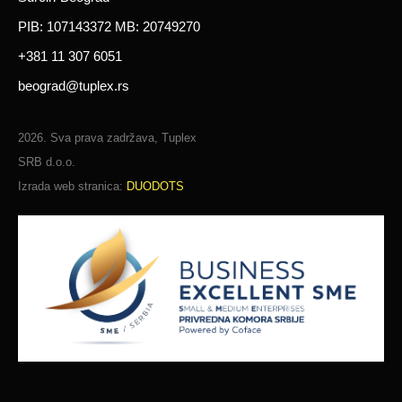
PIB: 107143372 MB: 20749270
+381 11 307 6051
beograd@tuplex.rs
2026. Sva prava zadržava, Tuplex
SRB d.o.o.
Izrada web stranica:
DUODOTS