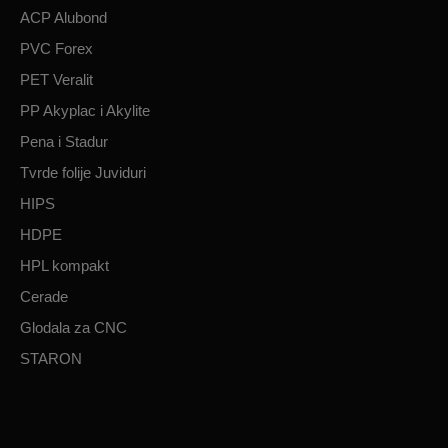
ACP Alubond
PVC Forex
PET Veralit
PP Akyplac i Akylite
Pena i Stadur
Tvrde folije Juviduri
HIPS
HDPE
HPL kompakt
Cerade
Glodala za CNC
STARON