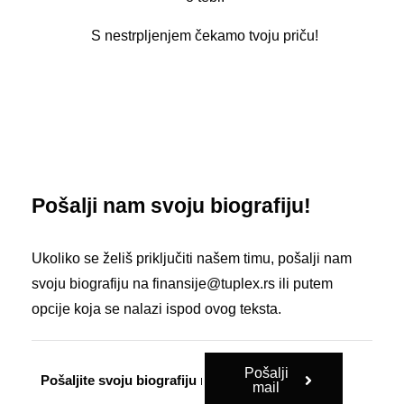
S nestrpljenjem čekamo tvoju priču!
Pošalji nam svoju biografiju!
Ukoliko se želiš priključiti našem timu, pošalji nam
svoju biografiju na finansije@tuplex.rs ili putem
opcije koja se nalazi ispod ovog teksta.
Pošalji
Pošaljite svoju biografiju na finansije
@tuplex.rs
mail