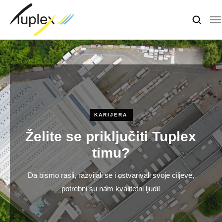
KARIJERA
Želite se priključiti Tuplex
timu?
Da bismo rasli, razvijali se i ostvarivali svoje ciljeve,
potrebni su nam kvalitetni ljudi!