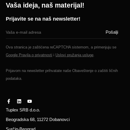
Vaša ideja, naš materijal!
Prijavite se na naš newsletter!
Ova stranica je zaštićena reCAPTCHA sistemom, a primenjuju se
Google Pravila o privatnosti
i
Uslovi pružanja usluge
.
Prijavom na newsletter prihvatate naše
Obaveštenje o zaštiti ličnih
podataka.
Tuplex SRB d.o.o.
Beogradska 68, 11272 Dobanovci
Surčin-Beograd