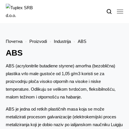
Почетна
Proizvodi
Industrija
ABS
ABS
ABS (acrylonitrile butadiene styrene) amorfna (bezoblična)
plastika vrlo male gustoće od 1,05 g/m3 koristi se za
proizvodnju ploča visoko otpornih na visoke i niske
temperature. Odlikuju se velikom tvrdoćom, fleksibilnošću,
malom težinom i otpornošću na habanje.
ABS je jedna od retkih plastičnih masa koja se može
metalizirati procesom galvanizacije (elektrokemijski proces
metaliziranja koji je dobio naziv po ialijanskom naučniku Luigiju