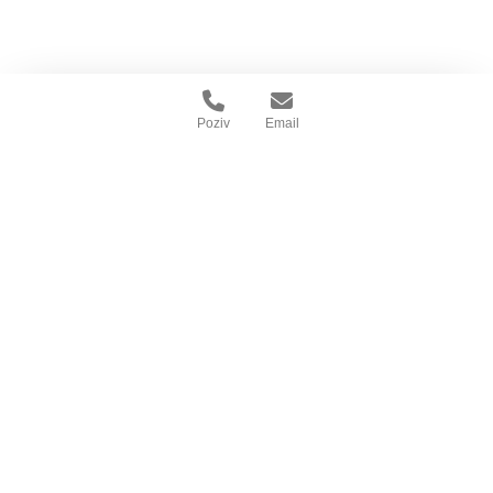
Poziv
Email
O Tuplexu
O nama
Posao u Tuplexu
Kontakt
Predstavništva
Ostale informacije
Opšti uslovi prodaje