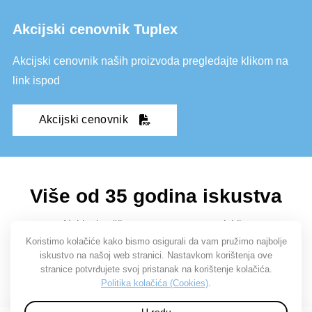
Akcijski cenovnik Tuplex
Akcijski cenovnik naših proizvoda pregledajte klikom na
link ispod
Akcijski cenovnik
Više od 35 godina iskustva
Neki od naših partnera u ovom razdoblju:
Koristimo kolačiće kako bismo osigurali da vam pružimo najbolje
iskustvo na našoj web stranici. Nastavkom korištenja ove
stranice potvrđujete svoj pristanak na korištenje kolačića.
Politika kolačića (Cookies)
.