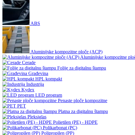
ABS
Aluminijske kompozitne ploče (ACP)
Aluminijske kompozitne pl
Cerade
Folije za digitalnu štampu
Građevina
HPL kompakt
Industrija
Kydex
LED program
Penaste ploče kompozitne
PET
Platna za digitalnu štampu
Pleksiglas
Polietilen (PE) - HDPE
Polikarbonat (PC)
Polipropilen (PP)