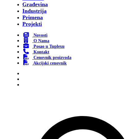
Građevina
Industrija
Primena
Projekti
Novosti
O Nama
Posao u Tuplexu
Kontakt
Cenovnik proizvoda
Akcijski cenovnik