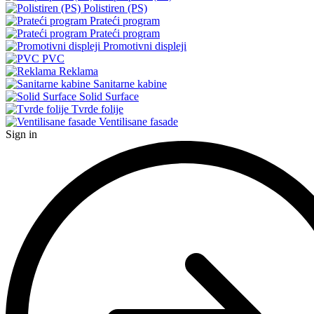
Polistiren (PS)
Prateći program
Prateći program
Promotivni displeji
PVC
Reklama
Sanitarne kabine
Solid Surface
Tvrde folije
Ventilisane fasade
Sign in