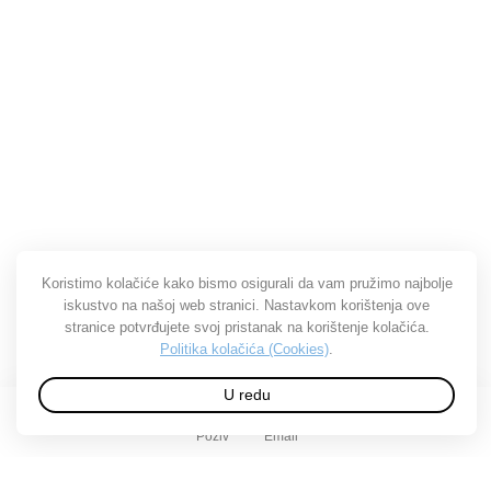
Koristimo kolačiće kako bismo osigurali da vam pružimo najbolje
iskustvo na našoj web stranici. Nastavkom korištenja ove
stranice potvrđujete svoj pristanak na korištenje kolačića.
Politika kolačića (Cookies)
.
U redu
Poziv
Email