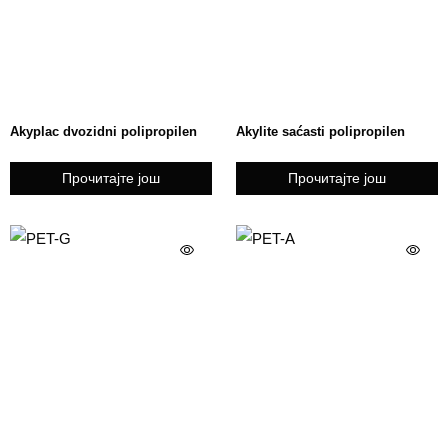
Akyplac dvozidni polipropilen
Akylite saćasti polipropilen
Прочитајте још
Прочитајте још