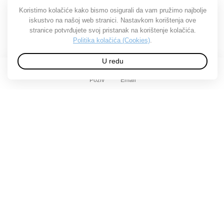
Koristimo kolačiće kako bismo osigurali da vam pružimo najbolje
iskustvo na našoj web stranici. Nastavkom korištenja ove
stranice potvrđujete svoj pristanak na korištenje kolačića.
Politika kolačića (Cookies)
.
U redu
Poziv
Email
O Tuplexu
O nama
Posao u Tuplexu
Kontakt
Predstavništva
Ostale informacije