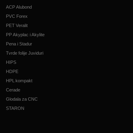
ACP Alubond
PVC Forex
PET Veralit
PP Akyplac i Akylite
Pena i Stadur
Tvrde folije Juviduri
HIPS
HDPE
HPL kompakt
Cerade
Glodala za CNC
STARON