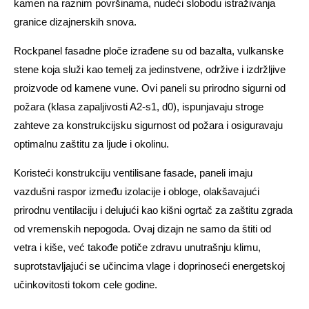
kamen na raznim površinama, nudeći slobodu istraživanja
granice dizajnerskih snova.
Rockpanel fasadne ploče izrađene su od bazalta, vulkanske
stene koja služi kao temelj za jedinstvene, održive i izdržljive
proizvode od kamene vune. Ovi paneli su prirodno sigurni od
požara (klasa zapaljivosti A2-s1, d0), ispunjavaju stroge
zahteve za konstrukcijsku sigurnost od požara i osiguravaju
optimalnu zaštitu za ljude i okolinu.
Koristeći konstrukciju ventilisane fasade, paneli imaju
vazdušni raspor između izolacije i obloge, olakšavajući
prirodnu ventilaciju i delujući kao kišni ogrtač za zaštitu zgrada
od vremenskih nepogoda. Ovaj dizajn ne samo da štiti od
vetra i kiše, već takođe potiče zdravu unutrašnju klimu,
suprotstavljajući se učincima vlage i doprinoseći energetskoj
učinkovitosti tokom cele godine.