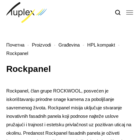
Почетна
Proizvodi
Građevina
HPL kompakt
Rockpanel
Rockpanel
Rockpanel, član grupe ROCKWOOL, posvećen je
iskorištavanju prirodne snage kamena za poboljšanje
savremenog života. Rockpanel misija uključuje stvaranje
inovativnih fasadnih panela koji podnose najteže uslove
pružajući i trajnost i estetsku privlačnost uz pozitivan uticaj na
okolinu. Predanost Rockpanel fasadnih panela je oživeti