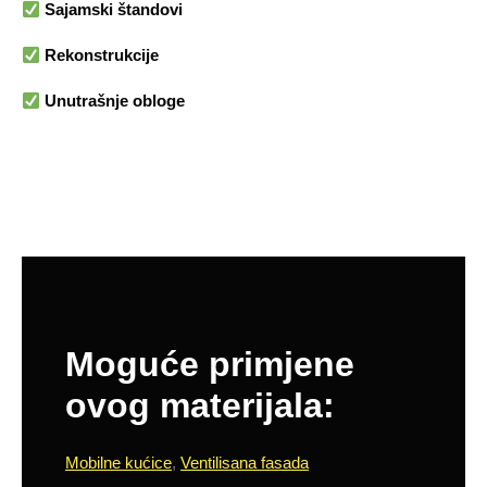
Sajamski štandovi
Rekonstrukcije
Unutrašnje obloge
Moguće primjene
ovog materijala:
Mobilne kućice
,
Ventilisana fasada