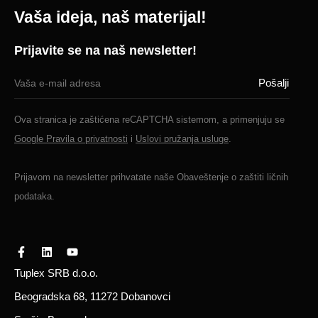
Vaša ideja, naš materijal!
Prijavite se na naš newsletter!
Ova stranica je zaštićena reCAPTCHA sistemom, a primenjuju se
Google Pravila o privatnosti
i
Uslovi pružanja usluge
.
Prijavom na newsletter prihvatate naše
Obaveštenje o zaštiti ličnih
podataka.
Tuplex SRB d.o.o.
Beogradska 68, 11272 Dobanovci