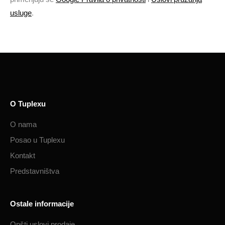
usluge
.
O Tuplexu
O nama
Posao u Tuplexu
Kontakt
Predstavništva
Ostale informacije
Opšti uslovi prodaje