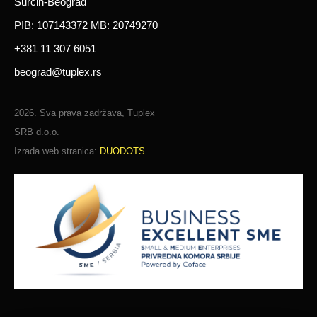
Surčin-Beograd
PIB: 107143372 MB: 20749270
+381 11 307 6051
beograd@tuplex.rs
2026. Sva prava zadržava, Tuplex
SRB d.o.o.
Izrada web stranica:
DUODOTS