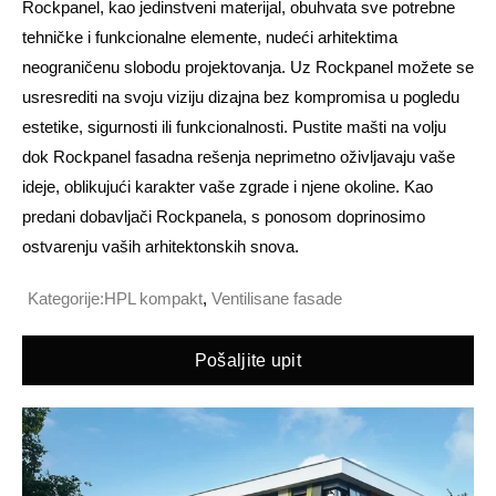
Rockpanel, kao jedinstveni materijal, obuhvata sve potrebne
tehničke i funkcionalne elemente, nudeći arhitektima
neograničenu slobodu projektovanja. Uz Rockpanel možete se
usresrediti na svoju viziju dizajna bez kompromisa u pogledu
estetike, sigurnosti ili funkcionalnosti. Pustite mašti na volju
dok Rockpanel fasadna rešenja neprimetno oživljavaju vaše
ideje, oblikujući karakter vaše zgrade i njene okoline. Kao
predani dobavljači Rockpanela, s ponosom doprinosimo
ostvarenju vaših arhitektonskih snova.
Kategorije:
HPL kompakt
,
Ventilisane fasade
Pošaljite upit