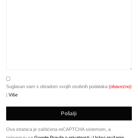
Suglasan sam s obradom svojih osobnih podataka
(obavezno)
|
Više
Pošalji
Ova stranica je zaštićena reCAPTCHA sistemom, a
primenjuju se
Google Pravila o privatnosti
i
Uslovi pružanja