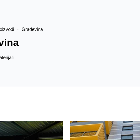
oizvodi
Građevina
vina
erijali