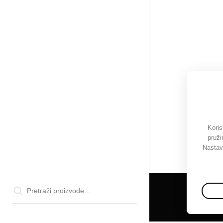
Koris
pruži
Nastav