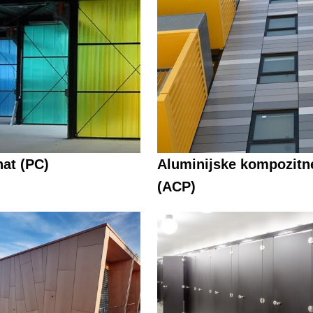
nat (PC)
Aluminijske kompozitn
(ACP)