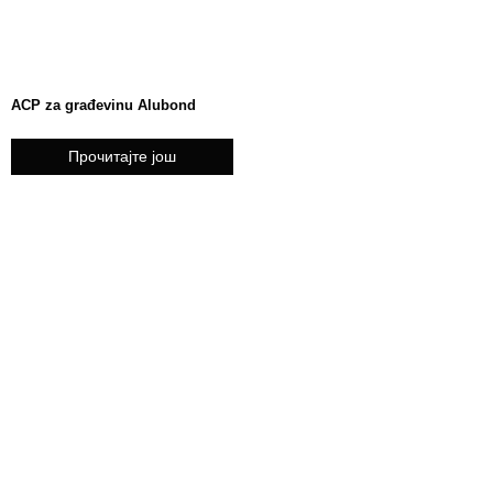
ACP za građevinu Alubond
Прочитајте још