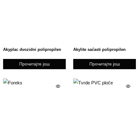
Akyplac dvozidni polipropilen
Akylite saćasti polipropilen
Прочитајте још
Прочитајте још