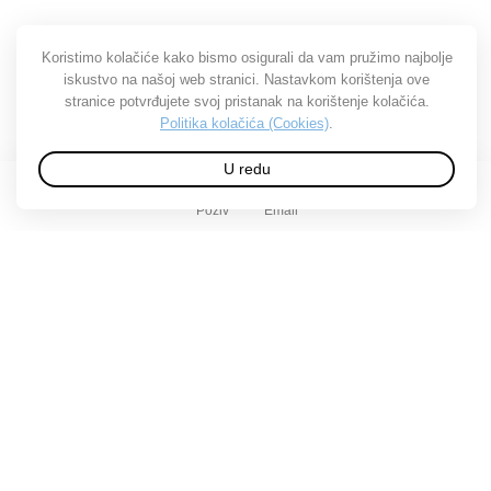
Koristimo kolačiće kako bismo osigurali da vam pružimo najbolje
iskustvo na našoj web stranici. Nastavkom korištenja ove
stranice potvrđujete svoj pristanak na korištenje kolačića.
Politika kolačića (Cookies)
.
U redu
Poziv
Email
O Tuplexu
O nama
Posao u Tuplexu
Kontakt
Predstavništva