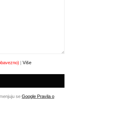
obavezno)
|
Više
imenjuju se
Google Pravila o