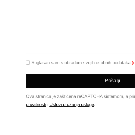
Suglasan sam s obradom svojih osobnih podataka
(
Pošalji
Ova stranica je zaštićena reCAPTCHA sistemom, a pr
privatnosti
i
Uslovi pružanja usluge
.