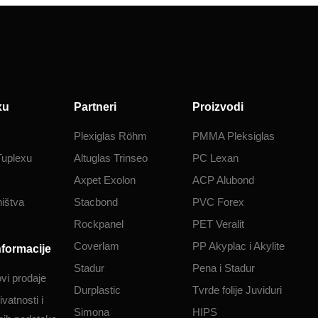
xu
Partneri
Proizvodi
Plexiglas Röhm
PMMA Pleksiglas
Tuplexu
Altuglas Trinseo
PC Lexan
Axpet Exolon
ACP Alubond
ištva
Stacbond
PVC Forex
Rockpanel
PET Veralit
Coverlam
PP Akyplac i Akylite
nformacije
Stadur
Pena i Stadur
ovi prodaje
Durplastic
Tvrde folije Juviduri
ivatnosti i
Simona
HIPS