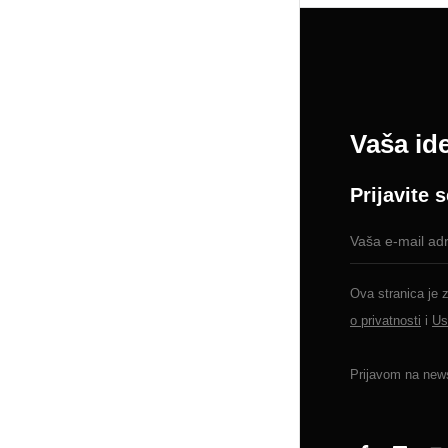
Vaša ide
Prijavite 
Ova stranica je
o privatnosti
i
Us
Prijavom na news