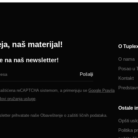
ja, naš materijal!
O Tuple
O nama
se na naš newsletter!
Posao u 
Kontakt
Predstavn
 zaštićena reCAPTCHA sistemom, a primenjuju se
Google Pravila
lovi pružanja usluge
.
Ostale i
letter prihvatate naše
Obaveštenje o zaštiti ličnih podataka.
Opšti usl
Politika pr