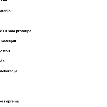
terijali
 i izrada prototipa
materijali
ostori
oče
dekoracija
ke i oprema