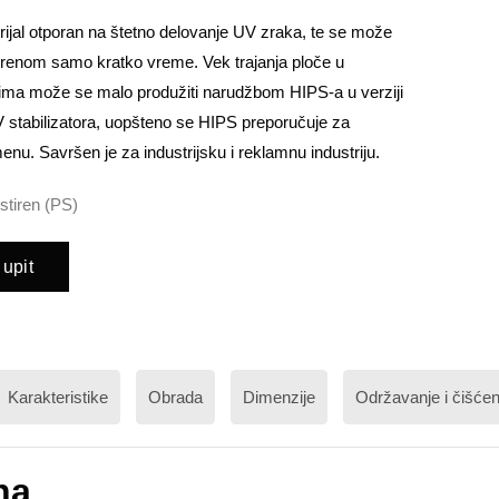
rijal otporan na štetno delovanje UV zraka, te se može
tvorenom samo kratko vreme. Vek trajanja ploče u
vima može se malo produžiti narudžbom HIPS-a u verziji
stabilizatora, uopšteno se HIPS preporučuje za
enu. Savršen je za industrijsku i reklamnu industriju.
istiren (PS)
 upit
Karakteristike
Obrada
Dimenzije
Održavanje i čišćen
na