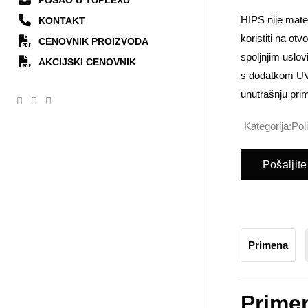
POSAO U TUPLEXU
HIPS nije mate
KONTAKT
koristiti na o
CENOVNIK PROIZVODA
spoljnjim uslo
AKCIJSKI CENOVNIK
s dodatkom UV 
unutrašnju prim
Kategorija:
Pol
Pošaljite
Primena
Prime