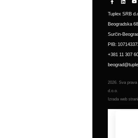
Tuplex SRB d.o
Beogradska 68
Surčin-Beogra
PIB: 10714337
+381 11 307 6
beograd@tuple
2026. Sva prava
d.o.o.
Izrada web stran