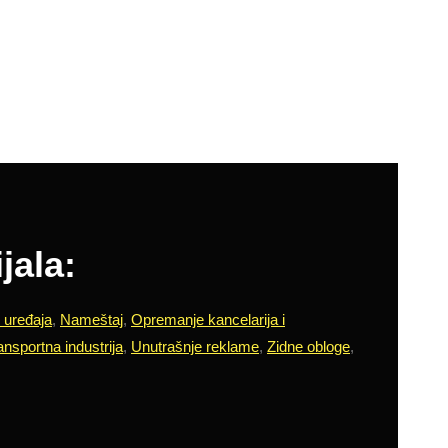
jala:
h uređaja
,
Nameštaj
,
Opremanje kancelarija i
ansportna industrija
,
Unutrašnje reklame
,
Zidne obloge
,