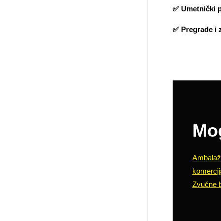
✅ Umetnički p
✅ Pregrade i 
Mog
Ambalaž
komercij
Zvučne b