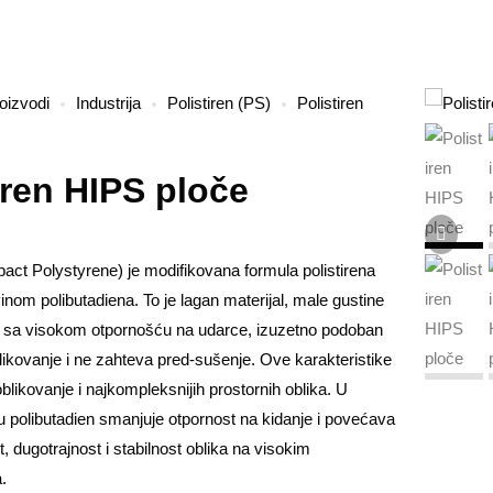
oizvodi
Industrija
Polistiren (PS)
Polistiren
iren HIPS ploče
act Polystyrene) je modifikovana formula polistirena
nom polibutadiena. To je lagan materijal, male gustine
 sa visokom otpornošću na udarce, izuzetno podoban
likovanje i ne zahteva pred-sušenje. Ove karakteristike
likovanje i najkompleksnijih prostornih oblika. U
 polibutadien smanjuje otpornost na kidanje i povećava
, dugotrajnost i stabilnost oblika na visokim
.