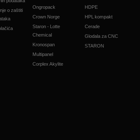
čnih podataka​
Ongropack
HDPE
je o zaštiti
Crown Norge
HPL kompakt
ataka​
Staron - Lotte
Cerade
olačića
Chemical
Glodala za CNC
Kronospan
STARON
Multipanel
Corplex Akylite