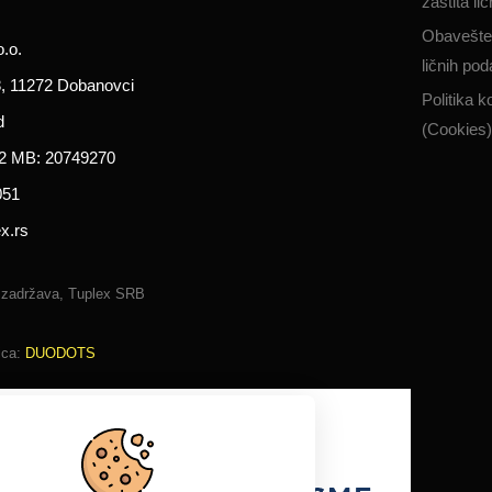
zaštita li
Obavešten
.o.
ličnih pod
, 11272 Dobanovci
Politika k
d
(Cookies)
2 MB: 20749270
051
x.rs
 zadržava, Tuplex SRB
ica:
DUODOTS