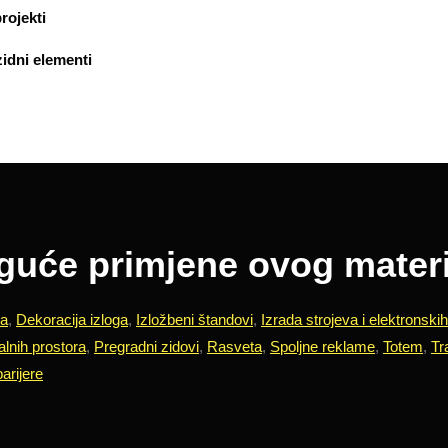
rojekti
zidni elementi
uće primjene ovog materi
a
,
Dekoracija izloga
,
Izložbeni štandovi
,
Izrada strojeva i elektronski
alnih prostora
,
Pregradni zidovi
,
Rasveta
,
Spoljne reklame
,
Totem
,
Tr
arijere