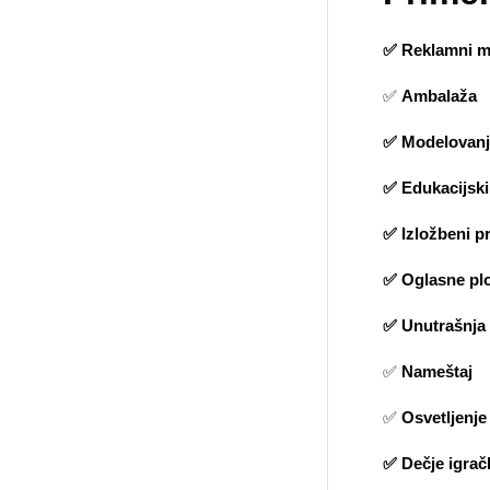
✅ Reklamni ma
✅
Ambalaža
✅ Modelovanje
✅ Edukacijski 
✅ Izložbeni pr
✅ Oglasne pl
✅ Unutrašnja 
✅
Nameštaj
✅
Osvetljenje
✅ Dečje igrač