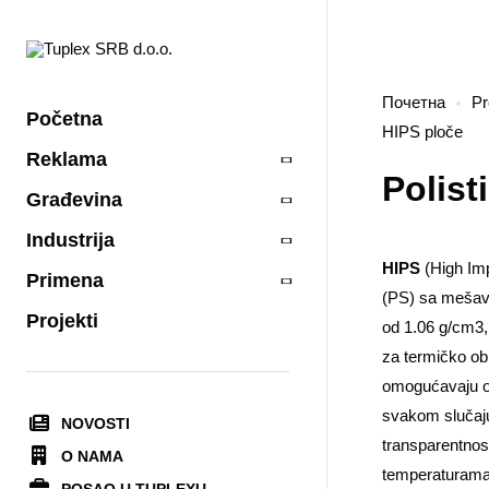
Почетна
Pr
Početna
HIPS ploče
Reklama
Polist
Građevina
Industrija
HIPS
(High Imp
Primena
(PS) sa mešavi
Projekti
od 1.06 g/cm3,
za termičko ob
omogućavaju ob
svakom slučaju
NOVOSTI
transparentnost
O NAMA
temperaturama