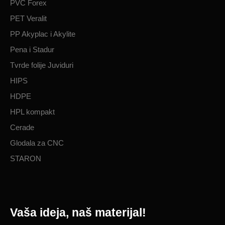
PVC Forex
PET Veralit
PP Akyplac i Akylite
Pena i Stadur
Tvrde folije Juviduri
HIPS
HDPE
HPL kompakt
Cerade
Glodala za CNC
STARON
Vaša ideja, naš materijal!