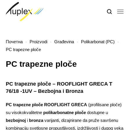
Почетна
Proizvodi
Građevina
Polikarbonat (PC)
PC trapezne ploče
PC trapezne ploče
PC trapezne ploče – ROOFLIGHT GRECA T
76/18 -1UV – Bezbojna i Bronza
PC trapezne ploče ROOFLIGHT GRECA
(profilisane ploče)
su visokokvalitetne
polikarbonatne ploče
dostupne u
bezbojnoj
i
bronza
varijanti, dizajnirane da pruže savršenu
kombinaciju svetlosne propustljivosti, izdržljivosti i dugog veka