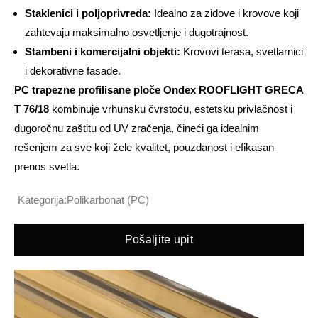
Staklenici i poljoprivreda:
Idealno za zidove i krovove koji
zahtevaju maksimalno osvetljenje i dugotrajnost.
Stambeni i komercijalni objekti:
Krovovi terasa, svetlarnici
i dekorativne fasade.
PC trapezne profilisane ploče Ondex ROOFLIGHT GRECA
T 76/18
kombinuje vrhunsku čvrstoću, estetsku privlačnost i
dugoročnu zaštitu od UV zračenja, čineći ga idealnim
rešenjem za sve koji žele kvalitet, pouzdanost i efikasan
prenos svetla.
Kategorija:
Polikarbonat (PC)
Pošaljite upit