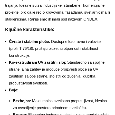
trajanja. Idealne su za industrijske, stambene i komercijalne
projekte, bilo da je reč o krovovima, fasadama, svetlarnicima ili
staklenicima. Ranije smo ih imali pod nazivom ONDEX.
Ključne karakteristike:
Čvrste i stabilne ploče:
Dostupne kao ravne i valovite
(profil T 76/18), pružaju izuzetnu otpornost i stabilnost
konstrukcije.
Ko-ekstrudirani UV zaštitni sloj:
Standardno sa spoljne
strane, a na zahtev je moguće proizvesti ploče sa UV
zaštitom sa obe strane, što štiti od žućenja i gubitka
propustljivosti svetlosti.
Boje:
Bezbojna:
Maksimalna svetlosna propustljivost, idealna
za osvetljenje prostora prirodnom svetlošću.
Bronza:
Elegantna tonirana varijanta koja smanjuje odsjaj