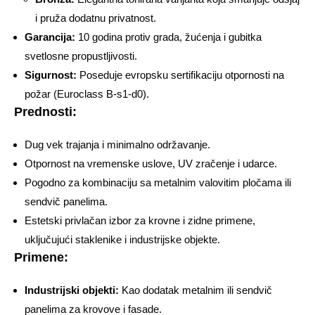
i pruža dodatnu privatnost.
Garancija:
10 godina protiv grada, žućenja i gubitka
svetlosne propustljivosti.
Sigurnost:
Poseduje evropsku sertifikaciju otpornosti na
požar (Euroclass B-s1-d0).
Prednosti:
Dug vek trajanja i minimalno održavanje.
Otpornost na vremenske uslove, UV zračenje i udarce.
Pogodno za kombinaciju sa metalnim valovitim pločama ili
sendvič panelima.
Estetski privlačan izbor za krovne i zidne primene,
uključujući staklenike i industrijske objekte.
Primene:
Industrijski objekti:
Kao dodatak metalnim ili sendvič
panelima za krovove i fasade.