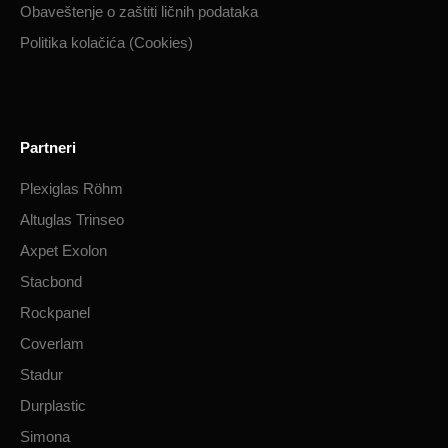
Obaveštenje o zaštiti ličnih podataka​
Politika kolačića (Cookies)
Partneri
Plexiglas Röhm
Altuglas Trinseo
Axpet Exolon
Stacbond
Rockpanel
Coverlam
Stadur
Durplastic
Simona