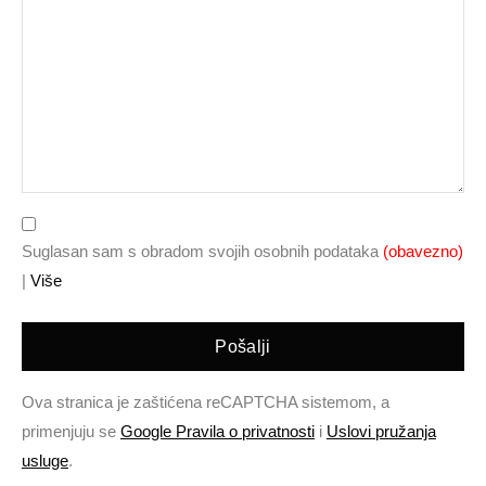
Suglasan sam s obradom svojih osobnih podataka
(obavezno)
|
Više
Pošalji
Ova stranica je zaštićena reCAPTCHA sistemom, a
primenjuju se
Google Pravila o privatnosti
i
Uslovi pružanja
usluge
.