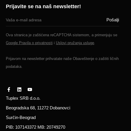
Prijavite se na naš newsletter!
Ova stranica je zaštićena reCAPTCHA sistemom, a primenjuju se
Google Pravila o privatnosti
i
Uslovi pružanja usluge
.
Prijavom na newsletter prihvatate naše
Obaveštenje o zaštiti ličnih
podataka.
Tuplex SRB d.o.o.
Beogradska 68, 11272 Dobanovci
Surčin-Beograd
PIB: 107143372 MB: 20749270