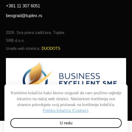
+381 11 307 6051
beograd@tuplex.rs
2026. Sva prava zadržava, Tuplex
SRB d.o.o.
Izrada web stranica:
DUODOTS
Koristimo kolačiće kako bismo osigurali da vam pružimo najbolje
iskustvo na našoj web stranici. Nastavkom korištenja ove
stranice potvrđujete svoj pristanak na korištenje kolačića.
Politika kolačića (Cookies)
.
U redu