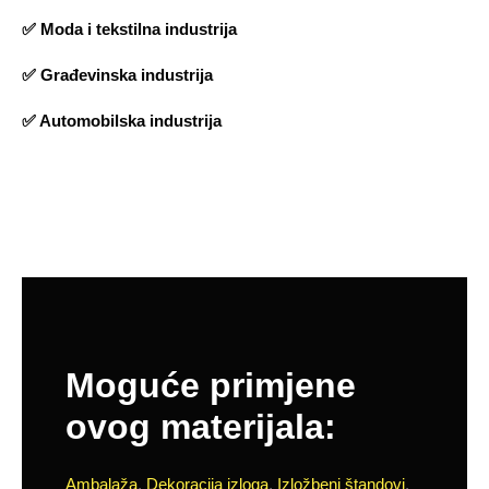
✅ Moda i tekstilna industrija
✅ Građevinska industrija
✅ Automobilska industrija
Moguće primjene
ovog materijala:
Ambalaža
,
Dekoracija izloga
,
Izložbeni štandovi
,