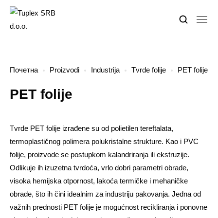
Почетна
Proizvodi
Industrija
Tvrde folije
PET folije
PET folije
Tvrde PET folije izrađene su od polietilen tereftalata,
termoplastičnog polimera polukristalne strukture. Kao i PVC
folije, proizvode se postupkom kalandriranja ili ekstruzije.
Odlikuje ih izuzetna tvrdoća, vrlo dobri parametri obrade,
visoka hemijska otpornost, lakoća termičke i mehaničke
obrade, što ih čini idealnim za industriju pakovanja. Jedna od
važnih prednosti PET folije je mogućnost recikliranja i ponovne