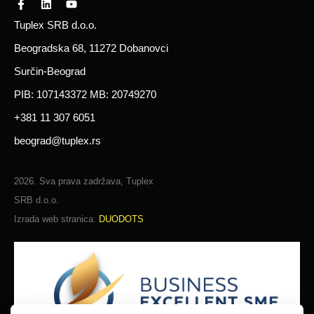
Tuplex SRB d.o.o.
Beogradska 68, 11272 Dobanovci
Surčin-Beograd
PIB: 107143372 MB: 20749270
+381 11 307 6051
beograd@tuplex.rs
2026. Sva prava zadržava, Tuplex
SRB d.o.o.
Izrada web stranica:
DUODOTS