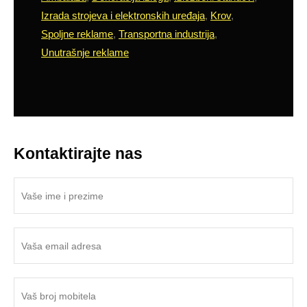
Izrada strojeva i elektronskih uređaja
,
Krov
,
Spoljne reklame
,
Transportna industrija
,
Unutrašnje reklame
Kontaktirajte nas