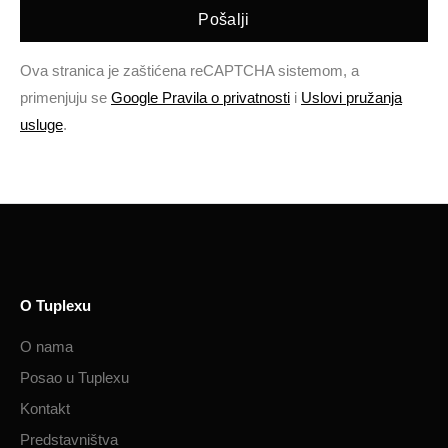
Pošalji
Ova stranica je zaštićena reCAPTCHA sistemom, a
primenjuju se
Google Pravila o privatnosti
i
Uslovi pružanja
usluge
.
O Tuplexu
O nama
Posao u Tuplexu
Kontakt
Predstavništva