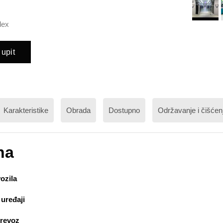
dex
 upit
Karakteristike
Obrada
Dostupno
Održavanje i čišćen
na
vozila
uređaji
revoz