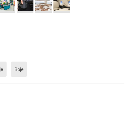
je
Boje