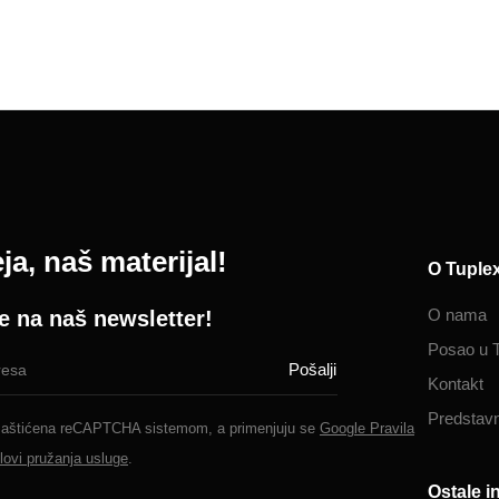
ja, naš materijal!
O Tuple
O nama
se na naš newsletter!
Posao u 
Kontakt
Predstavn
 zaštićena reCAPTCHA sistemom, a primenjuju se
Google Pravila
lovi pružanja usluge
.
Ostale i