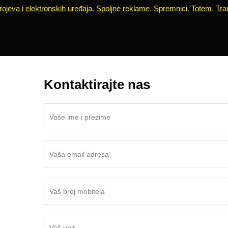
rojeva i elektronskih uređaja
,
Spoljne reklame
,
Spremnici
,
Totem
,
Tra
Kontaktirajte nas