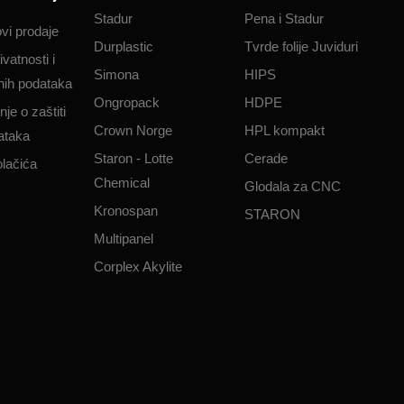
Stadur
Pena i Stadur
ovi prodaje
Durplastic
Tvrde folije Juviduri
ivatnosti i
Simona
HIPS
čnih podataka​
Ongropack
HDPE
je o zaštiti
Crown Norge
HPL kompakt
ataka​
Staron - Lotte
Cerade
olačića
Chemical
Glodala za CNC
Kronospan
STARON
Multipanel
Corplex Akylite