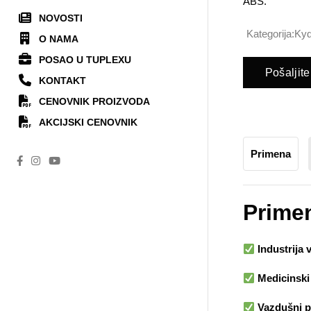
ABS.
NOVOSTI
Kategorija:
Ky
O NAMA
POSAO U TUPLEXU
Pošaljite
KONTAKT
CENOVNIK PROIZVODA
AKCIJSKI CENOVNIK
Primena
Prime
Industrija 
Medicinski 
Vazdušni p