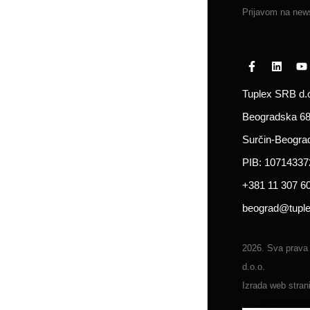
Prijavom na news
Tuplex SRB d.o
Beogradska 68
Surčin-Beogra
PIB: 10714337
+381 11 307 6
beograd@tuple
2026. Sva prava
d.o.o.
Izrada web stran