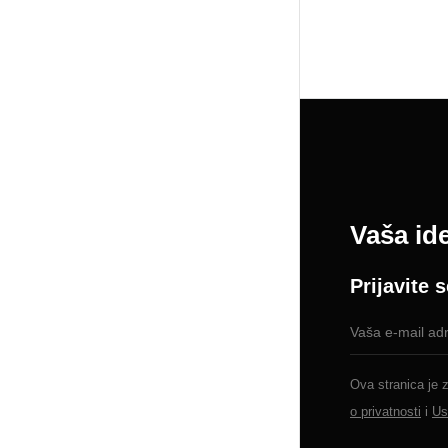
Vaša ide
Prijavite 
Ova stranica je
o privatnosti
i
Us