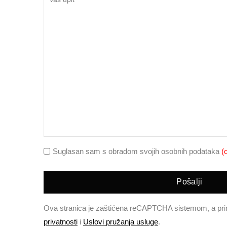
Suglasan sam s obradom svojih osobnih podataka
(
Pošalji
Ova stranica je zaštićena reCAPTCHA sistemom, a pr
privatnosti
i
Uslovi pružanja usluge
.