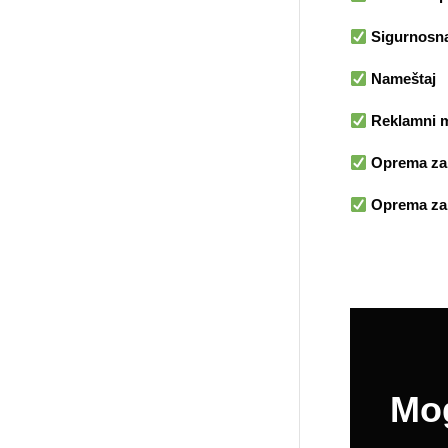
Sigurnosn
Nameštaj
Reklamni ma
Oprema za s
Oprema za 
Mog