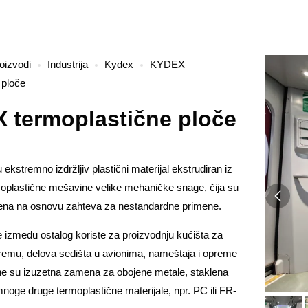
oizvodi
Industrija
Kydex
KYDEX
 ploče
 termoplastične ploče
ekstremno izdržljiv plastični materijal ekstrudiran iz
moplastične mešavine velike mehaničke snage, čija su
jena na osnovu zahteva za nestandardne primene.
 između ostalog koriste za proizvodnju kućišta za
emu, delova sedišta u avionima, nameštaja i opreme
ne su izuzetna zamena za obojene metale, staklena
noge druge termoplastične materijale, npr. PC ili FR-