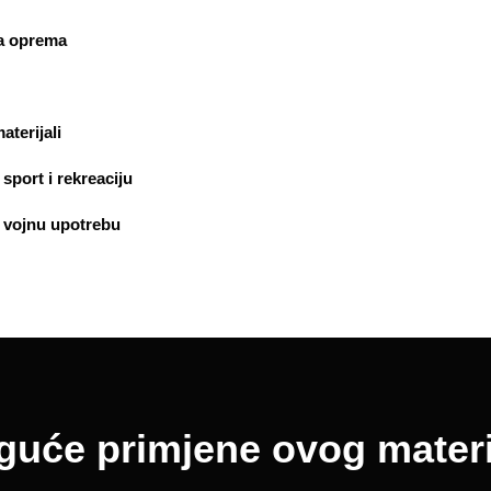
a oprema
terijali
port i rekreaciju
vojnu upotrebu
uće primjene ovog materi