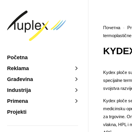
Почетна
Pr
termoplastične
KYDEX
Početna
Reklama
Kydex ploče su 
Građevina
specijalne ter
svojstva razvi
Industrija
Primena
Kydex ploče se
medicinsku opr
Projekti
za trgovine. O
vlakna, HPL i m