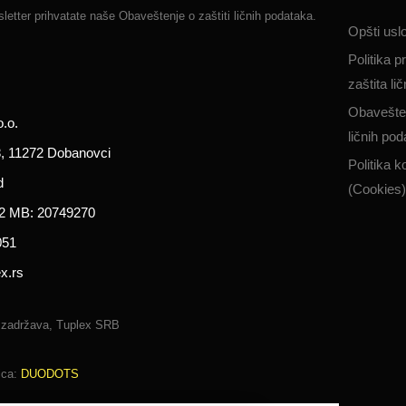
letter prihvatate naše
Obaveštenje o zaštiti ličnih podataka.
Opšti usl
Politika pr
zaštita li
Obavešten
.o.
ličnih pod
, 11272 Dobanovci
Politika k
d
(Cookies)
2 MB: 20749270
051
x.rs
 zadržava, Tuplex SRB
ica:
DUODOTS