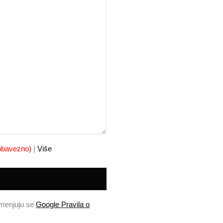
obavezno)
|
Više
imenjuju se
Google Pravila o