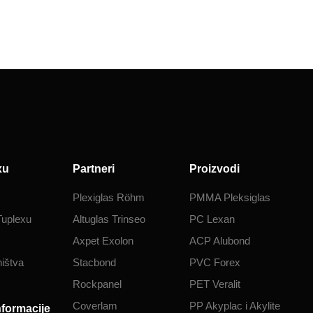
xu
Partneri
Proizvodi
Plexiglas Röhm
PMMA Pleksiglas
Tuplexu
Altuglas Trinseo
PC Lexan
Axpet Exolon
ACP Alubond
ištva
Stacbond
PVC Forex
Rockpanel
PET Veralit
Coverlam
PP Akyplac i Akylite
nformacije