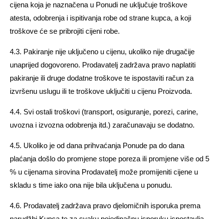
cijena koja je naznačena u Ponudi ne uključuje troškove
atesta, odobrenja i ispitivanja robe od strane kupca, a koji
troškove će se pribrojiti cijeni robe.
4.3. Pakiranje nije uključeno u cijenu, ukoliko nije drugačije
unaprijed dogovoreno. Prodavatelj zadržava pravo naplatiti
pakiranje ili druge dodatne troškove te ispostaviti račun za
izvršenu uslugu ili te troškove uključiti u cijenu Proizvoda.
4.4. Svi ostali troškovi (transport, osiguranje, porezi, carine,
uvozna i izvozna odobrenja itd.) zaračunavaju se dodatno.
4.5. Ukoliko je od dana prihvaćanja Ponude pa do dana
plaćanja došlo do promjene stope poreza ili promjene više od 5
% u cijenama sirovina Prodavatelj može promijeniti cijene u
skladu s time iako ona nije bila uključena u ponudu.
4.6. Prodavatelj zadržava pravo djelomičnih isporuka prema
narudžbi Kupca te za svaku pojedinačnu isporuku ispostavlja