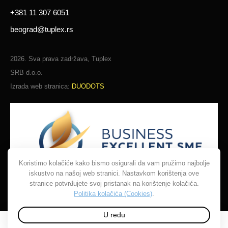
+381 11 307 6051
beograd@tuplex.rs
2026. Sva prava zadržava, Tuplex
SRB d.o.o.
Izrada web stranica:
DUODOTS
Koristimo kolačiće kako bismo osigurali da vam pružimo najbolje
iskustvo na našoj web stranici. Nastavkom korištenja ove
stranice potvrđujete svoj pristanak na korištenje kolačića.
Politika kolačića (Cookies)
.
U redu