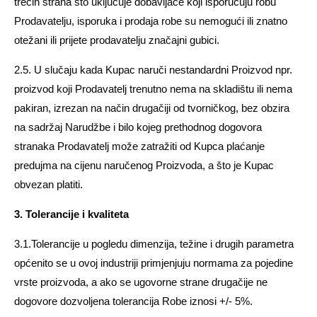
trećih strana što uključuje dobavljače koji isporučuju robu
Prodavatelju, isporuka i prodaja robe su nemogući ili znatno
otežani ili prijete prodavatelju značajni gubici.
2.5. U slučaju kada Kupac naruči nestandardni Proizvod npr.
proizvod koji Prodavatelj trenutno nema na skladištu ili nema
pakiran, izrezan na način drugačiji od tvorničkog, bez obzira
na sadržaj Narudžbe i bilo kojeg prethodnog dogovora
stranaka Prodavatelj može zatražiti od Kupca plaćanje
predujma na cijenu naručenog Proizvoda, a što je Kupac
obvezan platiti.
3. Tolerancije i kvaliteta
3.1.Tolerancije u pogledu dimenzija, težine i drugih parametra
općenito se u ovoj industriji primjenjuju normama za pojedine
vrste proizvoda, a ako se ugovorne strane drugačije ne
dogovore dozvoljena tolerancija Robe iznosi +/- 5%.