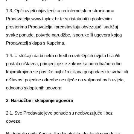
1.3. Opći uvjeti objavljeni su na internetskim stranicama
Prodavatelja www.tuplex.hr te su istaknuti u poslovnim
prostorima Prodavatelja i predstavljaju obvezujući sadržaj
svake ponude, potvrde narudžbe, isporuke ili ugovora kojeg
Prodavatelj sklapa s Kupcima.
1.4. U slučaju da bi neka odredba ovih Općih uvjeta bila i/ili
postala ništavna, primjenjuje se zakonska odredba/odredbe
kojom/kojima se postiže najbliža ciljana gospodarska svrha, ali
ništavost pojedine odredbe ne utječe na valjanost ovih uvjeta,
odnosno sklopljenih ugovora.
2. Narudžbe i sklapanje ugovora
2.1. Sve Prodavateljeve ponude su neobvezujuće i bez
obveze.
Na temelju upita Kupca, Prodavatelj će dostaviti ponudu za