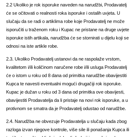
2.2 Ukoliko je rok isporuke naveden na narudžbi, Prodavatelj
će se očitovati o realnosti roka isporuke i ostalih uvjeta. U
slučaju da se radi o artiklima robe koje Prodavatelj ne može
isporučiti u traženom roku i Kupac ne pristane na druge uvjete
isporuke istih artikala, narudžba će se stornirati u dijelu koji se
odnosi na iste artikle robe.
2.3. Ukoliko Prodavatelj ustanovi da ne raspolaže vrstom,
kvalitetom i/ili količinom naručene robe i/ili usluga Prodavatelj
će o istom u roku od 8 dana od primitka narudžbe obavijestiti
Kupca te navesti eventualni mogući drugačiji rok isporuke.
Kupac je dužan u roku od 3 dana od primitka ove obavijesti,
obavijestiti Prodavatelja da li pristaje na novi rok isporuke, a u
protivnom se smatra da je Prodavatelj odustao od narudžbe.
2.4. Narudžba ne obvezuje Prodavatelja u slučaju kada zbog
razloga izvan njegove kontrole, više sile ili ponašanja Kupca ili