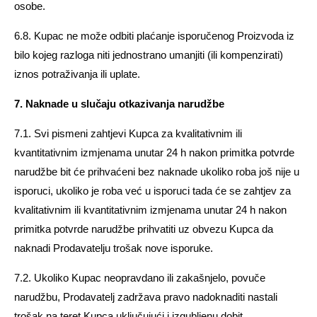
osobe.
6.8. Kupac ne može odbiti plaćanje isporučenog Proizvoda iz
bilo kojeg razloga niti jednostrano umanjiti (ili kompenzirati)
iznos potraživanja ili uplate.
7. Naknade u slučaju otkazivanja narudžbe
7.1. Svi pismeni zahtjevi Kupca za kvalitativnim ili
kvantitativnim izmjenama unutar 24 h nakon primitka potvrde
narudžbe bit će prihvaćeni bez naknade ukoliko roba još nije u
isporuci, ukoliko je roba već u isporuci tada će se zahtjev za
kvalitativnim ili kvantitativnim izmjenama unutar 24 h nakon
primitka potvrde narudžbe prihvatiti uz obvezu Kupca da
naknadi Prodavatelju trošak nove isporuke.
7.2. Ukoliko Kupac neopravdano ili zakašnjelo, povuče
narudžbu, Prodavatelj zadržava pravo nadoknaditi nastali
trošak na teret Kupca uključujući i izgubljenu dobit.