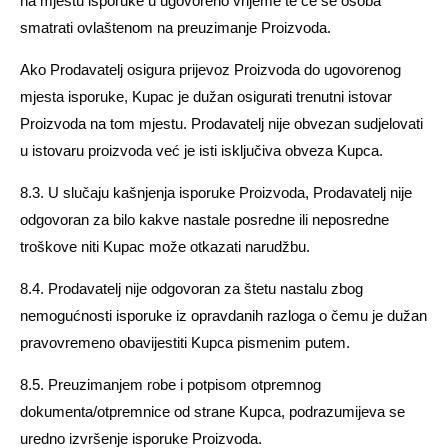
na mjestu isporuke u ugovoreno vrijeme te će se osoba
smatrati ovlaštenom na preuzimanje Proizvoda.
Ako Prodavatelj osigura prijevoz Proizvoda do ugovorenog
mjesta isporuke, Kupac je dužan osigurati trenutni istovar
Proizvoda na tom mjestu. Prodavatelj nije obvezan sudjelovati
u istovaru proizvoda već je isti isključiva obveza Kupca.
8.3. U slučaju kašnjenja isporuke Proizvoda, Prodavatelj nije
odgovoran za bilo kakve nastale posredne ili neposredne
troškove niti Kupac može otkazati narudžbu.
8.4. Prodavatelj nije odgovoran za štetu nastalu zbog
nemogućnosti isporuke iz opravdanih razloga o čemu je dužan
pravovremeno obavijestiti Kupca pismenim putem.
8.5. Preuzimanjem robe i potpisom otpremnog
dokumenta/otpremnice od strane Kupca, podrazumijeva se
uredno izvršenje isporuke Proizvoda.