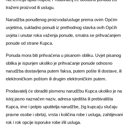
traženi proizvod ili uslugu.
Narudžba ponuđenog proizvoda/usluge prema ovim Općim
uvjetima, sukladno ponudi iz prethodnog stavka ovih Općih
uvjeta i unutar roka važenja ponude, smatra se prihvaćanjem
ponude od strane Kupca.
Ponuda mora biti prihvaćena u pisanom obliku. Uvjet pisanog
oblika je ispunjen ukoliko je prihvaćanje ponude odnosno
narudžba dostavljena putem faksa, putem pošte ili dostave, ili
elektroničkom poštom ili drugim elektroničkim putem.
Prodavatelj će obraditi pismenu narudžbu Kupca ukoliko je na
istoj jasno naznačen naziv, adresa sjedišta ili prebivališta
Kupca, ime i potpis uputitelja narudžbe, žig kupca(u slučaju
pravne osobe i obrta), vrsta i količina robe i usluga, zahtijevani
rok i rok opcije isporuke robe i/ili usluga.