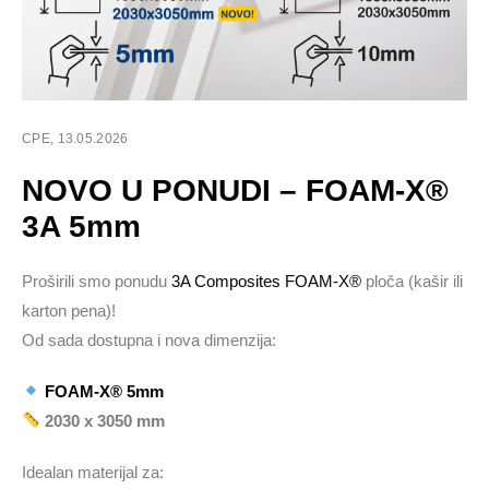
СРЕ, 13.05.2026
NOVO U PONUDI – FOAM-X®
3A 5mm
Proširili smo ponudu
3A Composites FOAM-X®
ploča (kašir ili
karton pena)!
Od sada dostupna i nova dimenzija:
FOAM-X® 5mm
2030 x 3050 mm
Idealan materijal za: